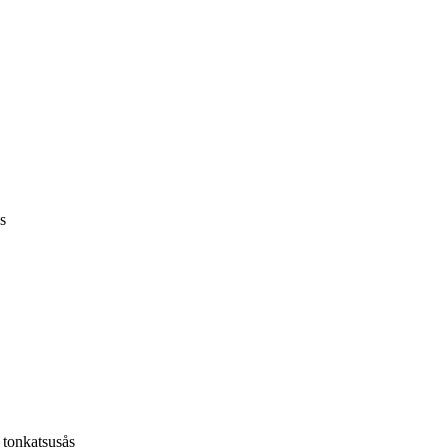
s
 tonkatsusås