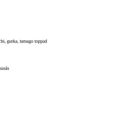
mchi, gurka, tamago toppad
susås