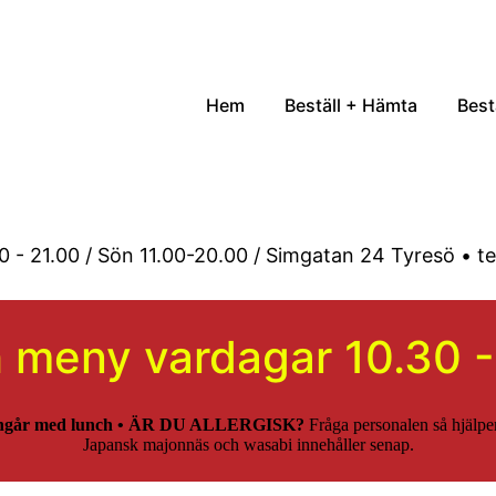
Hem
Beställ + Hämta
Best
 - 21.00 / Sön 11.00-20.00
/ Simgatan 24 Tyresö • te
 meny vardagar 10.30 -
ngår med lunch •
ÄR DU ALLERGISK?
Fråga personalen så hjälper
Japansk majonnäs och wasabi innehåller senap.