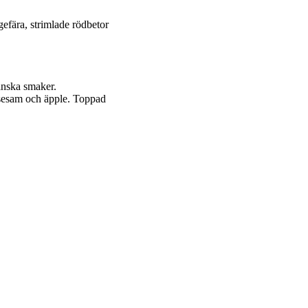
gefära, strimlade rödbetor
anska smaker.
, sesam och äpple. Toppad