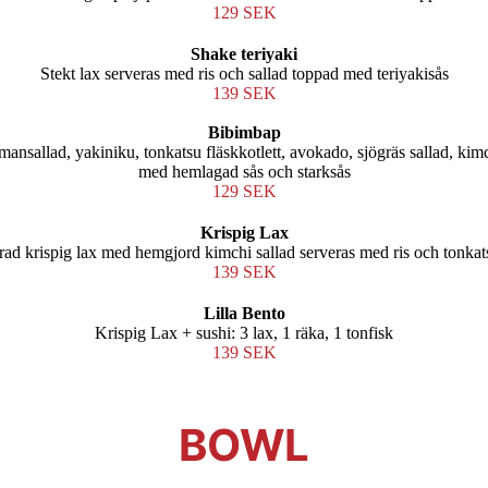
129 SEK
Shake teriyaki
Stekt lax serveras med ris och sallad toppad med teriyakisås
139 SEK
Bibimbap
mansallad, yakiniku, tonkatsu fläskkotlett, avokado, sjögräs sallad, ki
med hemlagad sås och starksås
129 SEK
Krispig Lax
erad krispig lax med hemgjord kimchi sallad serveras med ris och tonkat
139 SEK
Lilla Bento
Krispig Lax + sushi: 3 lax, 1 räka, 1 tonfisk
139 SEK
BOWL