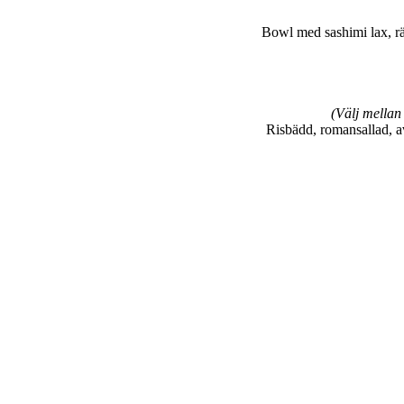
Bowl med sashimi lax, räk
(Välj mellan 
Risbädd, romansallad, av