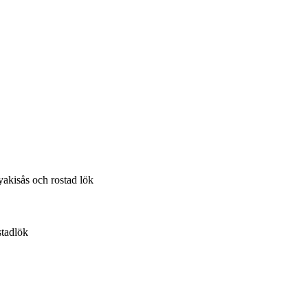
yakisås och rostad lök
stadlök