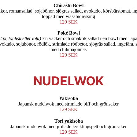
Chirashi Bowl
or, romansallad, sojabönor, sjögräs sallad, avokado, körsbärstomat, in
toppad med wasabidressing
129 SEK
Poké Bowl
lax, tonfisk eller tofu)
En vacker och smakrik sallad i en bowl med Jap
okado, sojabönor, rödlök, strimlade rödbetor, sjögräs sallad, ingefära
med chilimajonnäs
129 SEK
NUDELWOK
Yakisoba
Japansk nudelwok med strimlade biff och grönsaker
129 SEK
Tori yakisoba
Japansk nudelwok med grillade kycklingspett och grönsaker
129 SEK