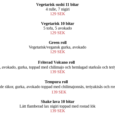
Vegetarisk sushi 11 bitar
4 rulle, 7 nigiri
129 SEK
Vegetarisk 10 bitar
5 tofu, 5 avokado
129 SEK
Green roll
Vegetarisk/vegansk gurka, avokado
129 SEK
Friterad Volcano roll
x, avokado, gurka, toppad med chilimajo och hemlagad starksås och teri
139 SEK
Tempura roll
ade räkor, gurka, avokado toppad med chilimajonnäs, teriyakisås och ro
139 SEK
Shake lava 10 bitar
Lätt flamberad lax nigiri toppad med rostad lök
139 SEK